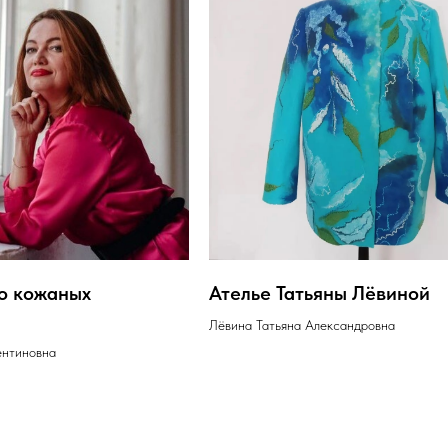
о кожаных
Ателье Татьяны Лёвиной
Лёвина Татьяна Александровна
ентиновна