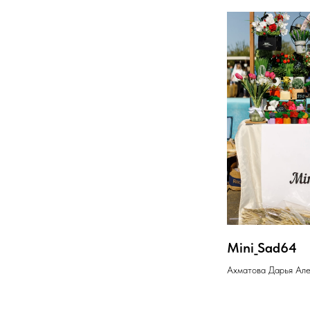
Mini_Sad64
Ахматова Дарья Ал