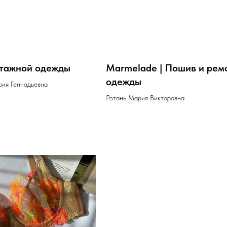
тажной одежды
Marmelade | Пошив и рем
одежды
рия Геннадьевна
Ротань Мария Викторовна