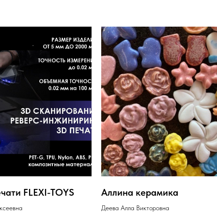
ечати FLEXI-TOYS
Аллина керамика
ксеевна
Деева Алла Викторовна