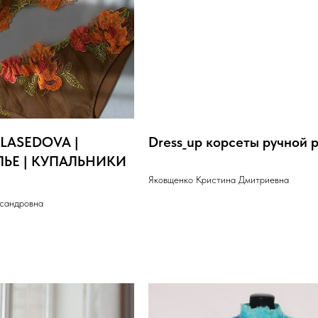
ALASEDOVA |
Dress_up корсеты ручной 
ЬЕ | КУПАЛЬНИКИ
Яковщенко Кристина Дмитриевна
ксандровна