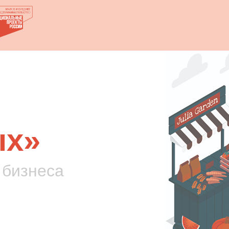
ых»
 бизнеса